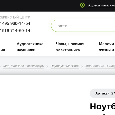
я
Аудиотехника, наушники
Часы, носимая электроника
Мелочи для жизни и отдыха
Адреса магазино
СЕРВИСНЫЙ ЦЕНТР
 495 960-14-54
 916 714-60-14
Аудиотехника,
Часы, носимая
Мелочи
ния
наушники
электроника
жизни и
Mac, MacBook и аксессуары
Ноутбуки MacBook
MacBook Pro 14 (M4
2
Артикул:
Ноутб