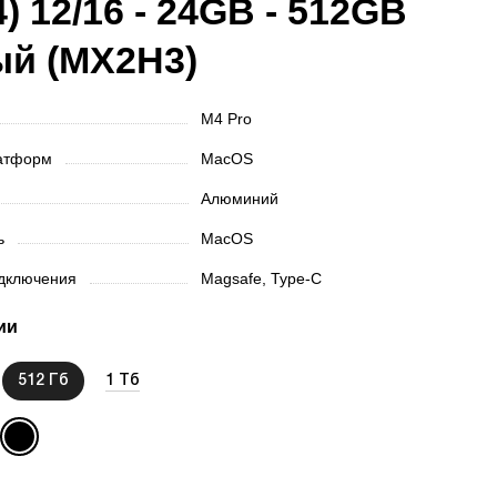
4) 12/16 - 24GB - 512GB
ый (MX2H3)
M4 Pro
латформ
MacOS
Алюминий
ть
MacOS
одключения
Magsafe, Type-C
ии
512 Гб
1 Тб