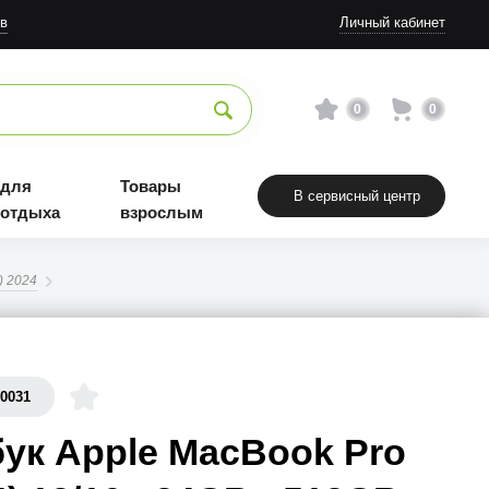
Товары взрослым
в
Личный кабинет
0
0
 для
Товары
В сервисный центр
 отдыха
взрослым
) 2024
70031
ук Apple MacBook Pro