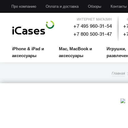
iPhone & iPad и аксессуары
Mac, MacBook и аксессуары
Игрушки, развлечени
Про компанию
Оплата и доставка
Обзоры
Контакты
ИНТЕРНЕТ МАГАЗИН
+7 495 960-31-54
+7
+7 800 500-31-47
+7
iPhone & iPad и
Mac, MacBook и
Игрушки,
аксессуары
аксессуары
развлече
Главная