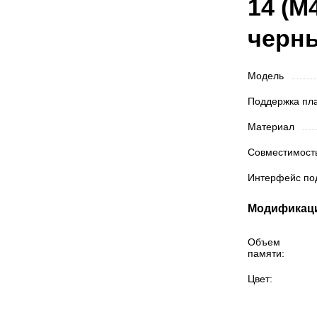
14 (M
черн
Модель
Поддержка п
Материал
Совместимос
Интерфейс п
Модификац
Объем
памяти:
Цвет: