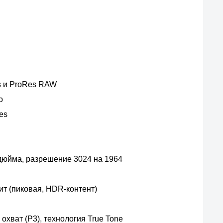
s и ProRes RAW
о
es
 дюйма, разрешение 3024 на 1964
ит (пиковая, HDR-контент)
охват (P3), технология True Tone