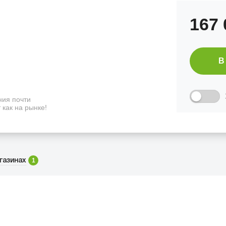
167
В
ия почти
 как на рынке!
1
газинах