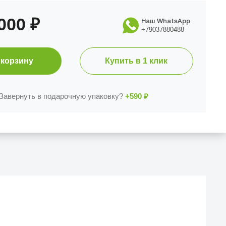
 000
₽
Наш WhatsApp
+79037880488
 корзину
Купить в 1 клик
Завернуть в подарочную упаковку?
+590
₽