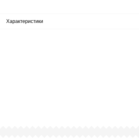
Характеристики
Почему люди выбирают
именно нас?
Все просто — мы сертифицированный
партнер известных мировых
производителей.