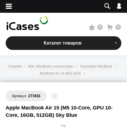
Вход
Регистрация
Сервисный центр
0
0
О магазине
Каталог товаров
Оплата и доставка
Главная
Mac, MacBook и аксессуары
Ноутбуки MacBook
Адреса магазинов
MacBook Air 15 (M5) 2026
Вакансии
Артикул:
273416
+7 495 960-31-54
Apple MacBook Air 15 (M5 10-Core, GPU 10-
Core, 16GB, 512GB) Sky Blue
+7 800 500-31-47