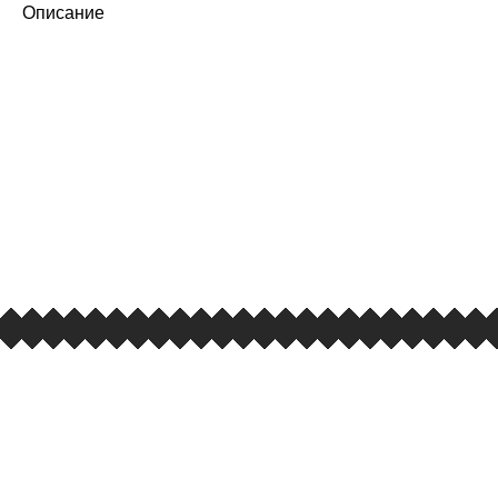
Описание
ПЕРВЫЙ ОФИЦИАЛЬНЫЙ
РОЗНИЧНЫЙ МАГАЗИН
улица Барклая, дом 10, ТЦ «Вкусные сезоны»,
вывеска iCases