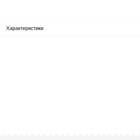
Характеристики
Почему люди выбирают
именно нас?
Все просто — мы сертифицированный
партнер известных мировых
производителей.