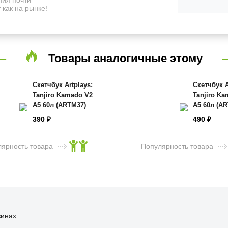
 как на рынке!
Товары аналогичные этому
Скетчбук Artplays:
Скетчбук A
Tanjiro Kamado V2
Tanjiro K
А5 60л (ARTM37)
А5 60л (A
390
490
₽
₽
лярность товара
Популярность товара
Тетрадь Artplays
Nezuko Kamado V2
96 листов (ARTM41)
зинах
240
₽