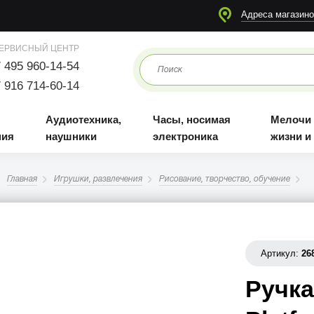
я
Аудиотехника, наушники
Часы, носимая электроника
Мелочи для жизни и отдыха
Адреса магазино
ЕРВИСНЫЙ ЦЕНТР
 495 960-14-54
 916 714-60-14
Аудиотехника,
Часы, носимая
Мелочи
ния
наушники
электроника
жизни и
Главная
Игрушки, развлечения
Рисование, творчество, обучение
Артикул:
26
Ручка