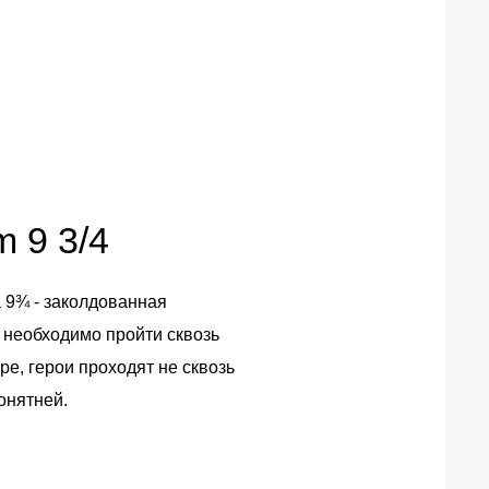
фирменная гарантия и наш самый
большой ассортимент товаров
m 9 3/4
а 9¾ - заколдованная
, необходимо пройти сквозь
е, герои проходят не сквозь
онятней.