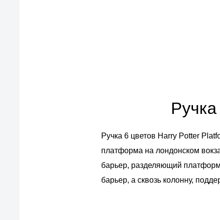
европейские стандарты качества
товаров, услуг и обслуживания
Ручка 
Ручка 6 цветов Harry Potter Pl
платформа на лондонском вокзал
барьер, разделяющий платформы 
барьер, а сквозь колонну, под