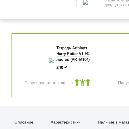
двадцать лет
Тетрадь Artplays
Harry Potter V1 96
листов (ARTM104)
240
₽
Популярность товара
Попу
Тетрадь Artplays
Nezuko Kamado V2
48 листов (ARTM39)
Описание
Характеристики
Наличие в мага
120
₽