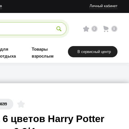
в
Личный кабинет
0
0
 для
Товары
В сервисный центр
 отдыха
взрослым
8699
 6 цветов Harry Potter