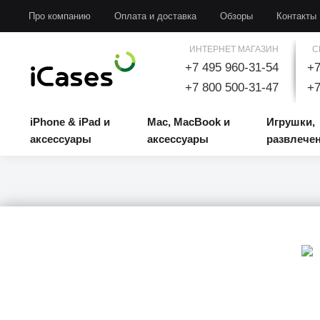
iPhone & iPad и аксессуары
Mac, MacBook и аксессуары
Игрушки, развлечени
Про компанию
Оплата и доставка
Обзоры
Контакты
ИНТЕРНЕТ МАГАЗИН
С
+7 495 960-31-54
+7
+7 800 500-31-47
+7
iPhone & iPad и
Mac, MacBook и
Игрушки,
аксессуары
аксессуары
развлече