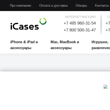
iPhone & iPad и аксессуары
Mac, MacBook и аксессуары
Игрушки, развлечени
Про компанию
Оплата и доставка
Обзоры
Контакты
ИНТЕРНЕТ МАГАЗИН
С
+7 495 960-31-54
+7
+7 800 500-31-47
+7
iPhone & iPad и
Mac, MacBook и
Игрушки,
аксессуары
аксессуары
развлече