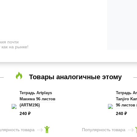
ия почти
 как на рынке!
Товары аналогичные этому
Тетрадь Artplays
Тетрадь Ar
Макима 96 листов
Tanjiro K
(ARTM196)
96 листов
240
240
₽
₽
улярность товара
Популярность товара