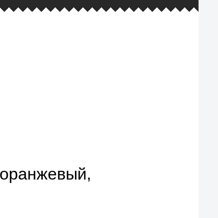
фирменная гарантия и наш самый
большой ассортимент товаров
 оранжевый,