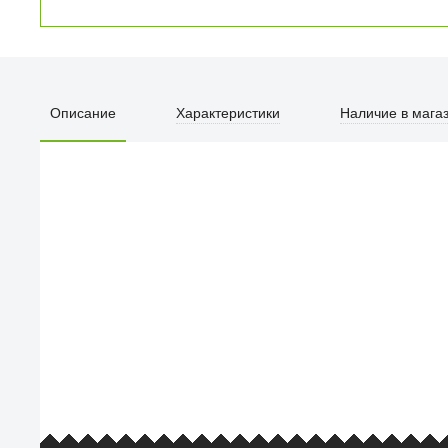
Ручка Funko POP!
Pens DC Super
Heroes 1 шт в
ассортименте
Описание
Характеристики
Наличие в мага
990
₽
Популярность товара
ПЕРВЫЙ О
улица Барк