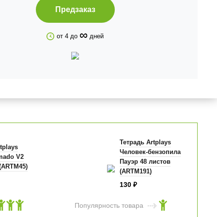
Предзаказ
∞
от 4 до
дней
Тетрадь Artplays
tplays
Человек-бензопила
amado V2
Пауэр 48 листов
 (ARTM45)
(ARTM191)
130
₽
Популярность товара