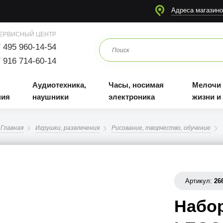
я
Аудиотехника, наушники
Часы, носимая электроника
Мелочи для жизни и отдыха
Адреса магазино
ЕРВИСНЫЙ ЦЕНТР
 495 960-14-54
 916 714-60-14
Аудиотехника,
Часы, носимая
Мелочи
ния
наушники
электроника
жизни и
Главная
Игрушки, развлечения
Рисование, творчество, обучение
Артикул:
26
Набо