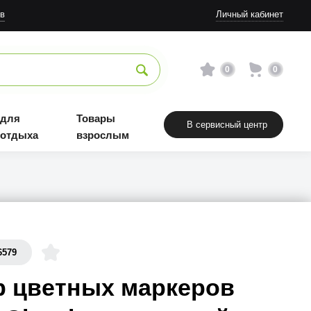
в
Личный кабинет
0
0
 для
Товары
В сервисный центр
 отдыха
взрослым
6579
р цветных маркеров