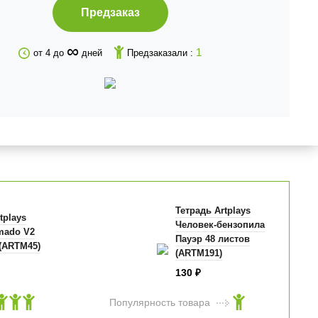
Предзаказ
∞
1
от 4 до
дней
Предзаказали :
Тетрадь Artplays
tplays
Человек-бензопила
amado V2
Пауэр 48 листов
 (ARTM45)
(ARTM191)
130
₽
Популярность товара