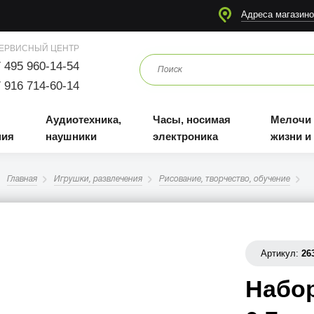
я
Аудиотехника, наушники
Часы, носимая электроника
Мелочи для жизни и отдыха
Адреса магазино
ЕРВИСНЫЙ ЦЕНТР
 495 960-14-54
 916 714-60-14
Аудиотехника,
Часы, носимая
Мелочи
ния
наушники
электроника
жизни и
Главная
Игрушки, развлечения
Рисование, творчество, обучение
Артикул:
26
Набо