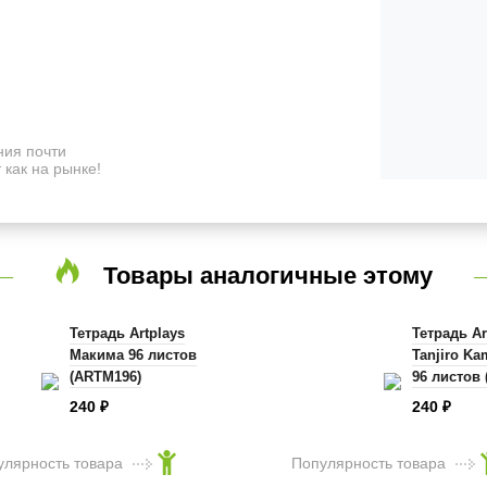
ия почти
 как на рынке!
Товары аналогичные этому
Тетрадь Artplays
Тетрадь Ar
Макима 96 листов
Tanjiro K
(ARTM196)
96 листов
240
240
₽
₽
улярность товара
Популярность товара