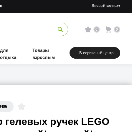
в
Личный кабинет
0
0
 для
Товары
В сервисный центр
 отдыха
взрослым
3496
р гелевых ручек LEGO