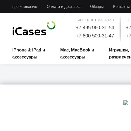
iPhone & iPad и аксессуары
Mac, MacBook и аксессуары
Игрушки, развлечени
Про компанию
Оплата и доставка
Обзоры
Контакты
ИНТЕРНЕТ МАГАЗИН
С
+7 495 960-31-54
+7
+7 800 500-31-47
+7
iPhone & iPad и
Mac, MacBook и
Игрушки,
аксессуары
аксессуары
развлече