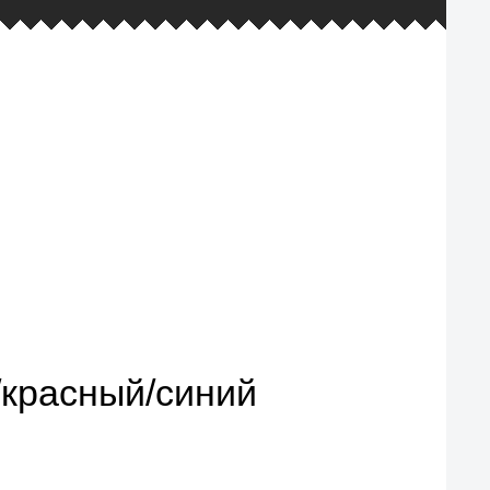
фирменная гарантия и наш самый
большой ассортимент товаров
/красный/синий