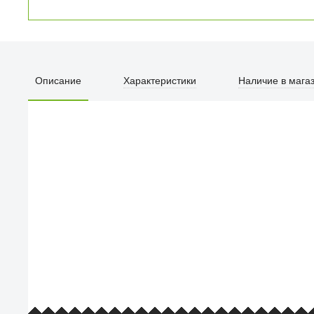
Ручка Funko POP!
Pens DC Super
Heroes 1 шт в
ассортименте
Описание
Характеристики
Наличие в мага
990
₽
Популярность товара
ПЕРВЫЙ О
улица Барк