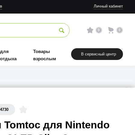
Товары взрослым
в
Личный кабинет
0
0
 для
Товары
В сервисный центр
 отдыха
взрослым
54730
 Tomtoc для Nintendo