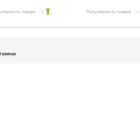
черная
улярность товара
Популярность товара
газинах
ФИЦИАЛЬНЫЙ РОЗНИЧНЫ
ая, дом 10, ТЦ «Вкусные сезоны», вы