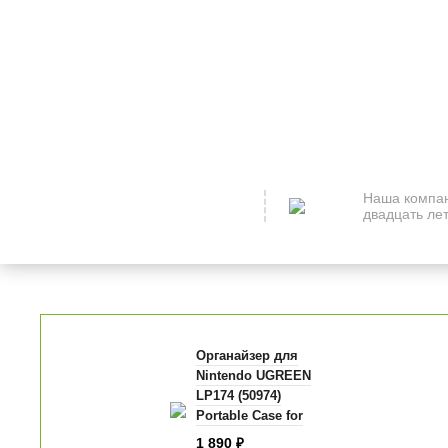
Наша компан
двадцать лет
Органайзер для
Nintendo UGREEN
LP174 (50974)
Portable Case for
Nintendo Switch
1 890
₽