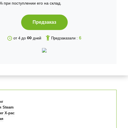
% при поступлении его на склад.
Предзаказ
∞
от 4 до
дней
Предзаказали :
6
нг
я Steam
er X-pac
ая