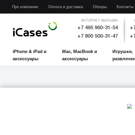
iPhone & iPad и аксессуары
Mac, MacBook и аксессуары
Игрушки, развлечени
Про компанию
Оплата и доставка
Обзоры
Контакты
ИНТЕРНЕТ МАГАЗИН
+7 495 960-31-54
+7
+7 800 500-31-47
+7
iPhone & iPad и
Mac, MacBook и
Игрушки,
аксессуары
аксессуары
развлече