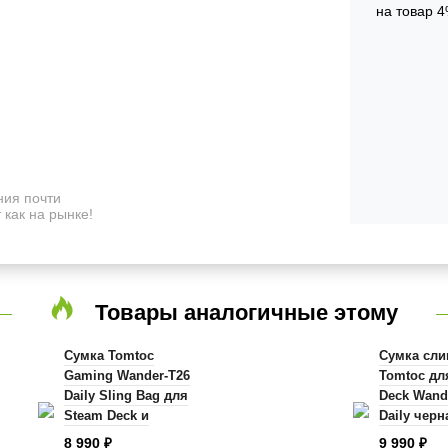
на товар 4
ия почти
 как на рынке!
Товары аналогичные этому
Сумка Tomtoc
Сумка сли
Gaming Wander-T26
Tomtoc дл
Daily Sling Bag для
Deck Wand
Steam Deck и
Daily черн
аксессуаров
8 990
9 990
₽
₽