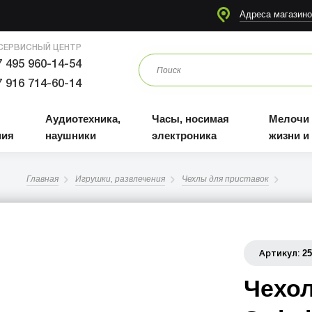
я
Аудиотехника, наушники
Часы, носимая электроника
Мелочи для жизни и отдыха
Адреса магазино
СЕРВИСНЫЙ ЦЕНТР
 495 960-14-54
 916 714-60-14
Аудиотехника,
Часы, носимая
Мелочи
ния
наушники
электроника
жизни и
Главная
Игрушки, развлечения
Чехлы для приставок
2
Артикул:
Чехол