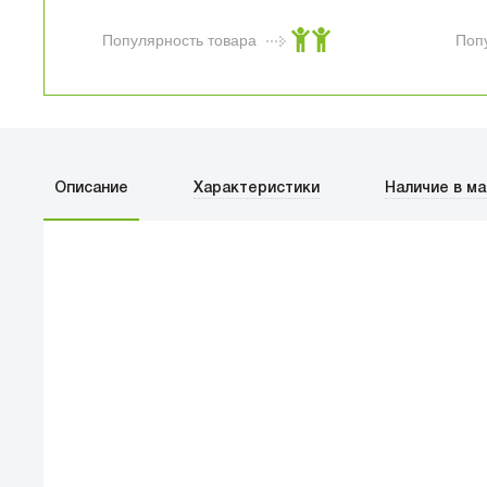
черный
Популярность товара
Поп
Описание
Характеристики
Наличие в ма
ПЕРВЫЙ О
улица Баркл