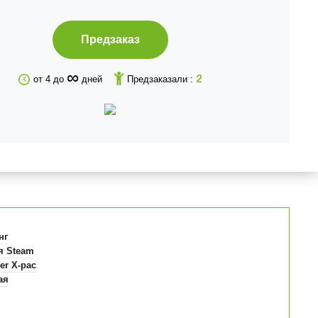
Предзаказ
∞
от 4 до
дней
Предзаказали :
2
нг
я Steam
er X-pac
ая