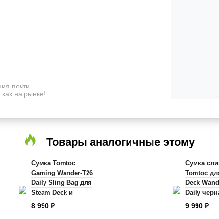
ия почти
 как на рынке!
Товары аналогичные этому
Сумка Tomtoc
Сумка сли
Gaming Wander-T26
Tomtoc дл
Daily Sling Bag для
Deck Wand
Steam Deck и
Daily черн
аксессуаров
8 990
9 990
₽
₽
черная