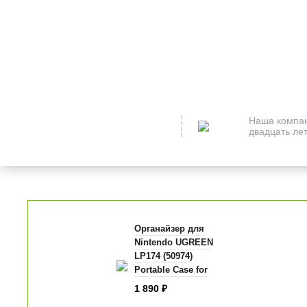
Наша компан
двадцать лет
Органайзер для
Nintendo UGREEN
LP174 (50974)
Portable Case for
Nintendo Switch
1 890
₽
черный