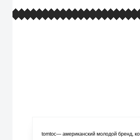
европейские стандарты качества
товаров, услуг и обслуживания
tomtoc— американский молодой бренд, ко