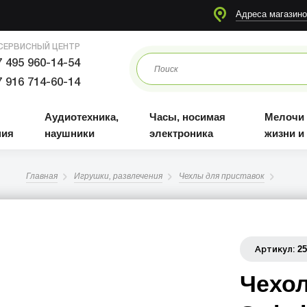
я
Аудиотехника, наушники
Часы, носимая электроника
Мелочи для жизни и отдыха
Адреса магазино
СЕРВИСНЫЙ ЦЕНТР
 495 960-14-54
 916 714-60-14
Аудиотехника,
Часы, носимая
Мелочи
ния
наушники
электроника
жизни и
Главная
Игрушки, развлечения
Чехлы для приставок
2
Артикул:
Чехол