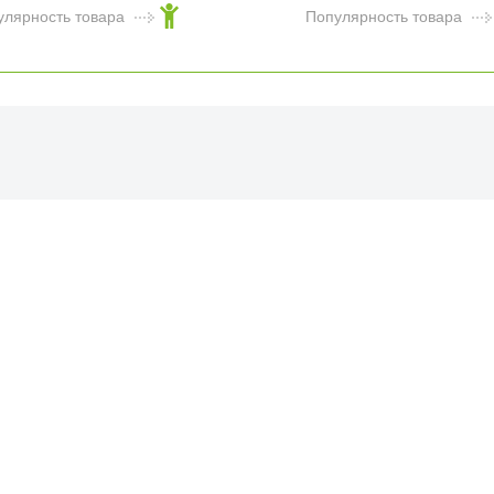
улярность товара
Популярность товара
ФИЦИАЛЬНЫЙ РОЗНИЧНЫ
ая, дом 10, ТЦ «Вкусные сезоны», вы