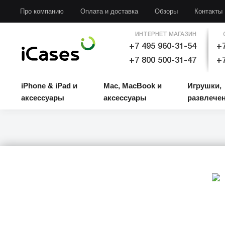
iPhone & iPad и аксессуары
Mac, MacBook и аксессуары
Игрушки, развлечени
Про компанию
Оплата и доставка
Обзоры
Контакты
ИНТЕРНЕТ МАГАЗИН
+7 495 960-31-54
+7
+7 800 500-31-47
+7
iPhone & iPad и
Mac, MacBook и
Игрушки,
аксессуары
аксессуары
развлече