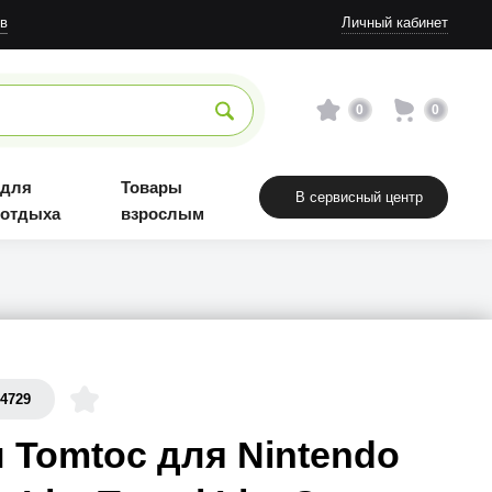
Товары взрослым
в
Личный кабинет
0
0
 для
Товары
В сервисный центр
 отдыха
взрослым
54729
 Tomtoc для Nintendo