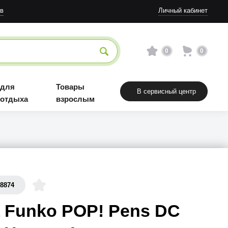
Товары взрослым
в
Личный кабинет
0
0
 для
Товары
В сервисный центр
 отдыха
взрослым
68874
 Funko POP! Pens DC