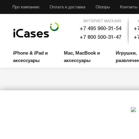
iPhone & iPad и аксессуары
Mac, MacBook и аксессуары
Игрушки, развлечени
Про компанию
Оплата и доставка
Обзоры
Контакты
ИНТЕРНЕТ МАГАЗИН
+7 495 960-31-54
+7
+7 800 500-31-47
+7
iPhone & iPad и
Mac, MacBook и
Игрушки,
аксессуары
аксессуары
развлече