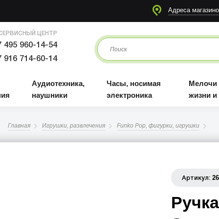
я
Аудиотехника, наушники
Часы, носимая электроника
Мелочи для жизни и отдыха
Адреса магазино
СЕРВИСНЫЙ ЦЕНТР
 495 960-14-54
 916 714-60-14
Аудиотехника,
Часы, носимая
Мелочи
ния
наушники
электроника
жизни и
Главная
Игрушки, развлечения
Funko Pop, фигурки, игрушки
2
Артикул:
Ручка