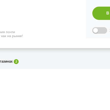
В
ия почти
 как на рынке!
2
газинах
ФИЦИАЛЬНЫЙ РОЗНИЧНЫ
ая, дом 10, ТЦ «Вкусные сезоны», вы