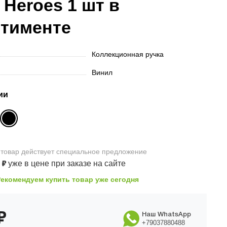
 Heroes 1 шт в
ртименте
Коллекционная ручка
Винил
ии
 товар
действует
специальное предложение
0
₽
уже в цене
при заказе на сайте
Рекомендуем купить товар уже сегодня
₽
Наш WhatsApp
+79037880488