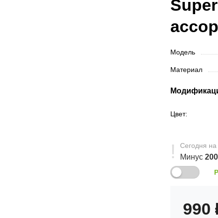
Super
ассо
Модель
Материал
Модификац
Цвет:
Сегодня
на
Минус
20
990