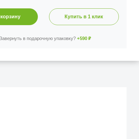
 корзину
Купить в 1 клик
Завернуть в подарочную упаковку?
+590
₽
Й МАГАЗИН
веска iCases