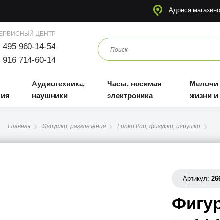
я
Аудиотехника, наушники
Часы, носимая электроника
Мелочи для жизни и отдыха
Адреса магазино
ЕРВИСНЫЙ ЦЕНТР
 495 960-14-54
 916 714-60-14
Аудиотехника,
Часы, носимая
Мелочи
ния
наушники
электроника
жизни и
Главная
Игрушки, развлечения
Funko Pop, фигурки, игрушки
Артикул:
26
Фигур