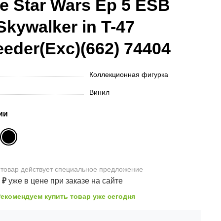
e Star Wars Ep 5 ESB
Skywalker in T-47
eeder(Exc)(662) 74404
Коллекционная фигурка
Винил
ии
 товар
действует
специальное предложение
0
₽
уже в цене
при заказе на сайте
Рекомендуем купить товар уже сегодня