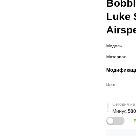
Bobbl
Luke 
Airsp
Модель
Материал
Модификац
Цвет:
Сегодня
на
Минус
50