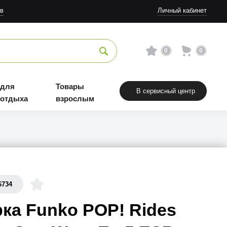
в
Личный кабинет
0
0
 для
Товары
В сервисный центр
 отдыха
взрослым
6734
ка Funko POP! Rides