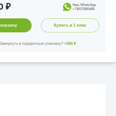
90
₽
Наш WhatsApp
+79037880488
 корзину
Купить в 1 клик
Завернуть в подарочную упаковку?
+590
₽
Й МАГАЗИН