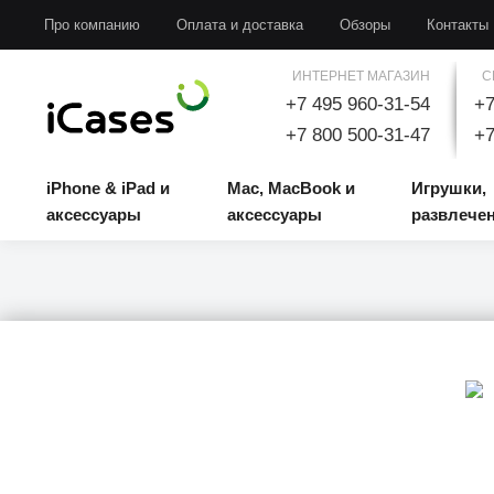
iPhone & iPad и аксессуары
Mac, MacBook и аксессуары
Игрушки, развлечени
Про компанию
Оплата и доставка
Обзоры
Контакты
ИНТЕРНЕТ МАГАЗИН
С
+7 495 960-31-54
+7
+7 800 500-31-47
+7
iPhone & iPad и
Mac, MacBook и
Игрушки,
аксессуары
аксессуары
развлече