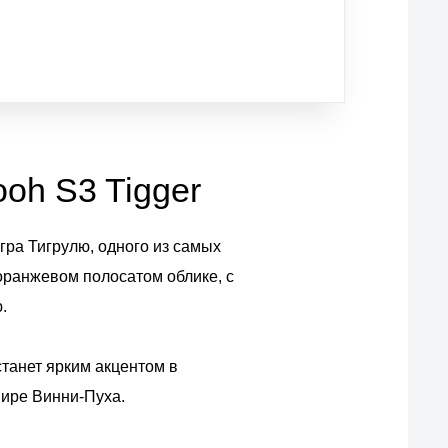
ooh S3 Tigger
игра Тигрулю, одного из самых
оранжевом полосатом облике, с
.
танет ярким акцентом в
мире Винни-Пуха.