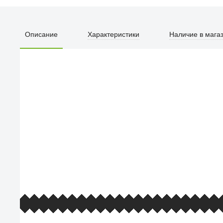
Коллекционная
фигурка Funko
POP! Heroes DC
Green Lantern Black
Описание
Характеристики
Наличие в мага
Hand (Exc) (384)
1 890
₽
54619
Популярность товара
Поп
ПЕРВЫЙ О
улица Барк