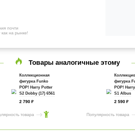
ия почти
 как на рынке!
Товары аналогичные этому
Коллекционная
Коллекци
фигурка Funko
фигурка F
POP! Harry Potter
POP! Harry
S2 Dobby (17) 6561
S1 Albus
Dumbledore
2 790
2 590
₽
₽
5863
улярность товара
Популярность товара