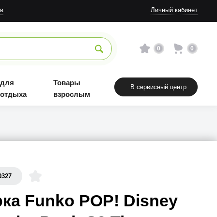
в
Личный кабинет
0
0
 для
Товары
В сервисный центр
 отдыха
взрослым
0327
ка Funko POP! Disney