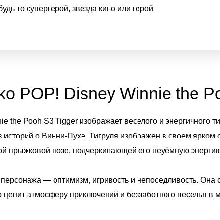
удь то супергерой, звезда кино или герой
o POP! Disney Winnie the P
ie the Pooh S3 Tigger изображает веселого и энергичного т
историй о Винни-Пухе. Тигруля изображен в своем ярком 
ой прыжковой позе, подчеркивающей его неуёмную энергию
 персонажа — оптимизм, игривость и непоседливость. Она с
то ценит атмосферу приключений и беззаботного веселья в 