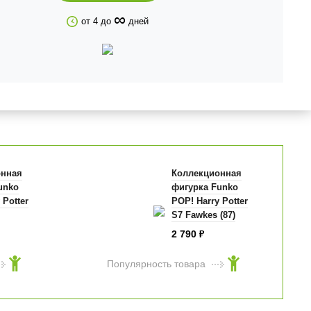
∞
от 4 до
дней
онная
Коллекционная
unko
фигурка Funko
 Potter
POP! Harry Potter
S7 Fawkes (87)
 (04)
42239
2 790
₽
Популярность товара