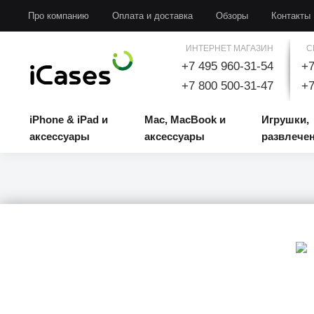
iPhone & iPad и аксессуары
Mac, MacBook и аксессуары
Игрушки, развлечени
Про компанию
Оплата и доставка
Обзоры
Контакты
ИНТЕРНЕТ МАГАЗИН
С
+7 495 960-31-54
+7
+7 800 500-31-47
+7
iPhone & iPad и
Mac, MacBook и
Игрушки,
аксессуары
аксессуары
развлече