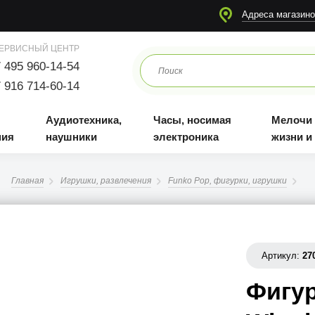
я
Аудиотехника, наушники
Часы, носимая электроника
Мелочи для жизни и отдыха
Адреса магазино
ЕРВИСНЫЙ ЦЕНТР
 495 960-14-54
 916 714-60-14
Аудиотехника,
Часы, носимая
Мелочи
ния
наушники
электроника
жизни и
Главная
Игрушки, развлечения
Funko Pop, фигурки, игрушки
Артикул:
27
Фигур