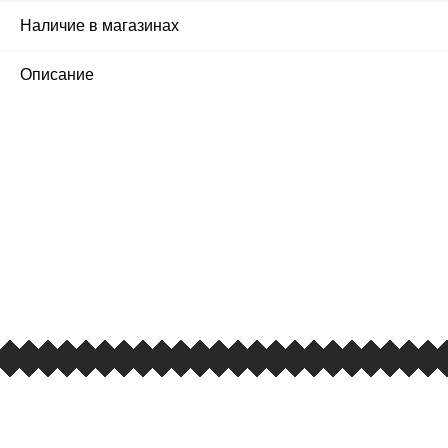
Наличие в магазинах
Описание
ПЕРВЫЙ ОФИЦИАЛЬНЫЙ
РОЗНИЧНЫЙ МАГАЗИН
улица Барклая, дом 10, ТЦ «Вкусные сезоны»,
вывеска iCases