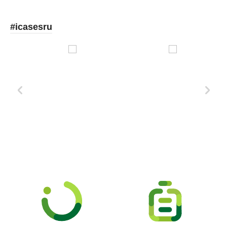
#icasesru
Xd Design