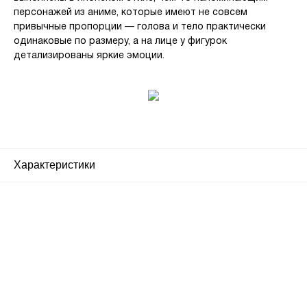
персонажей из аниме, которые имеют не совсем
привычные пропорции — голова и тело практически
одинаковые по размеру, а на лице у фигурок
детализированы яркие эмоции.
Характеристики
Почему люди выбирают
именно нас?
Все просто — мы сертифицированный
партнер известных мировых