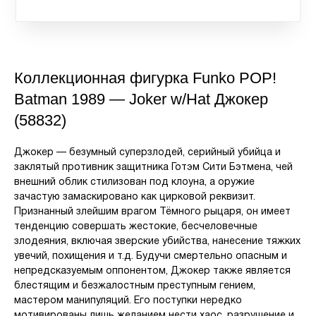
Коллекционная фигурка Funko POP!
Batman 1989 — Joker w/Hat Джокер
(58832)
Джокер — безумный суперзлодей, серийный убийца и
заклятый противник защитника Готэм Сити Бэтмена, чей
внешний облик стилизован под клоуна, а оружие
зачастую замаскировано как цирковой реквизит.
Признанный злейшим врагом Тёмного рыцаря, он имеет
тенденцию совершать жестокие, бесчеловечные
злодеяния, включая зверские убийства, нанесение тяжких
увечий, похищения и т.д. Будучи смертельно опасным и
непредсказуемым оппонентом, Джокер также является
блестящим и безжалостным преступным гением,
мастером манипуляций. Его поступки нередко
мотивированы лишь желанием нести хаос, разрушение и