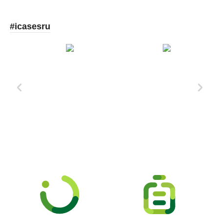
#icasesru
Xd Design