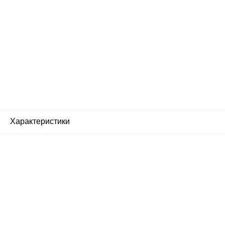
Характеристики
Почему люди выбирают
именно нас?
Все просто — мы сертифицированный
партнер известных мировых