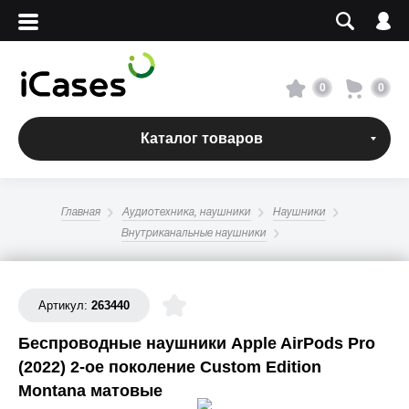
Вход
Регистрация
Сервисный центр
0
0
О магазине
Каталог товаров
Оплата и доставка
Главная
Аудиотехника, наушники
Наушники
Адреса магазинов
Внутриканальные наушники
Вакансии
Артикул:
263440
Беспроводные наушники Apple AirPods Pro
+7 495 960-31-54
(2022) 2-ое поколение Custom Edition
+7 800 500-31-47
Montana матовые