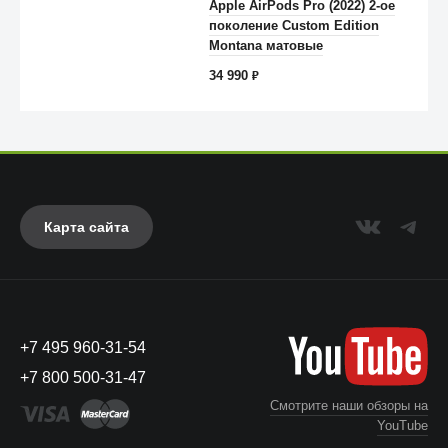
Apple AirPods Pro (2022) 2-ое
Anker
поколение Custom Edition
Montana матовые
34 990
₽
Карта сайта
+7 495 960-31-54
UAG
+7 800 500-31-47
Смотрите наши обзоры на
YouTube