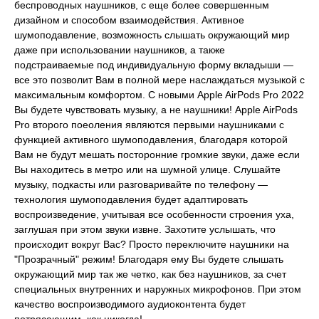
беспроводных наушников, с еще более совершенным
дизайном и способом взаимодействия. Активное
шумоподавление, возможность слышать окружающий мир
даже при использовании наушников, а также
подстраиваемые под индивидуальную форму вкладыши —
все это позволит Вам в полной мере наслаждаться музыкой с
максимальным комфортом. С новыми Apple AirPods Pro 2022
Вы будете чувствовать музыку, а не наушники! Apple AirPods
Pro второго поеоления являются первыми наушниками с
функцией активного шумоподавления, благодаря которой
Вам не будут мешать посторонние громкие звуки, даже если
Вы находитесь в метро или на шумной улице. Слушайте
музыку, подкасты или разговаривайте по телефону —
технология шумоподавления будет адаптировать
воспроизведение, учитывая все особенности строения уха,
заглушая при этом звуки извне. Захотите услышать, что
происходит вокруг Вас? Просто переключите наушники на
"Прозрачный" режим! Благодаря ему Вы будете слышать
окружающий мир так же четко, как без наушников, за счет
специальных внутренних и наружных микрофонов. При этом
качество воспроизводимого аудиоконтента будет