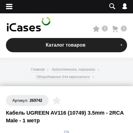
Вход
Регистрация
Сервисный центр
0
0
О магазине
Каталог товаров
Оплата и доставка
Главная
Аудиотехника, наушники
Адреса магазинов
Оборудование для звукозаписи
Вакансии
Артикул:
269742
+7 495 960-31-54
Кабель UGREEN AV116 (10749) 3.5mm - 2RCA
Male - 1 метр
+7 800 500-31-47