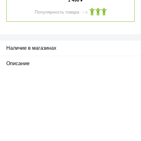
1 490
₽
Популярность товара
Наличие в магазинах
Описание
ПЕРВЫЙ ОФИЦИАЛЬНЫЙ
РОЗНИЧНЫЙ МАГАЗИН
улица Барклая, дом 10, ТЦ «Вкусные сезоны»,
вывеска iCases