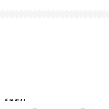
Picooc
#icasesru