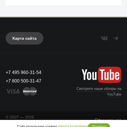
Карта сайта
+7 495 960-31-54
UAG
+7 800 500-31-47
Смотрите наши обзоры на
YouTube
© 2007 — 2026
Официальная
«Айкейсес»
. Все права
Что с моим заказом?
информация
Узнать подробнее
Сайт использует cookies.
Понятно