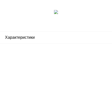
Характеристики
Почему люди выбирают
именно нас?
Все просто — мы сертифицированный
партнер известных мировых
производителей.