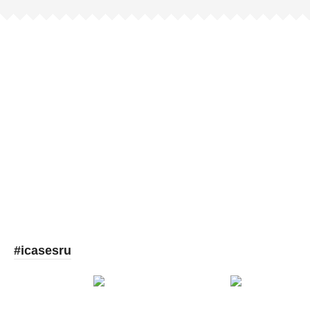
Picooc
#icasesru