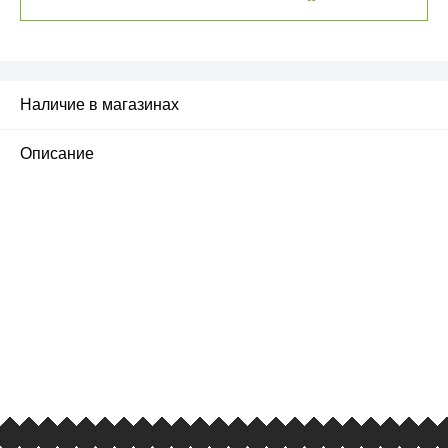
Наличие в магазинах
Описание
ПЕРВЫЙ ОФИЦИАЛЬНЫЙ
РОЗНИЧНЫЙ МАГАЗИН
улица Барклая, дом 10, ТЦ «Вкусные сезоны»,
вывеска iCases