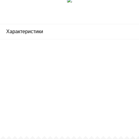
Характеристики
Почему люди выбирают
именно нас?
Все просто — мы сертифицированный
партнер известных мировых
производителей.