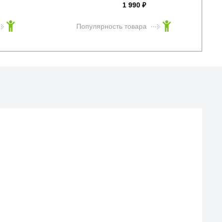
1 990
₽
Популярность товара
Й МАГАЗИН
веска iCases