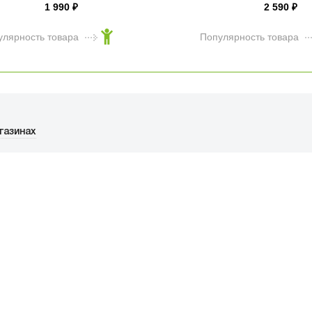
1 990
2 590
₽
₽
улярность товара
Популярность товара
Чехол Elago Liquid
Hybrid для AirPods
Pro 3 черный
газинах
1 990
₽
улярность товара
ФИЦИАЛЬНЫЙ РОЗНИЧНЫ
ая, дом 10, ТЦ «Вкусные сезоны», вы