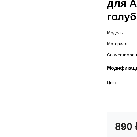
для A
голу
Модель
Материал
Совместимос
Модификац
Цвет:
890