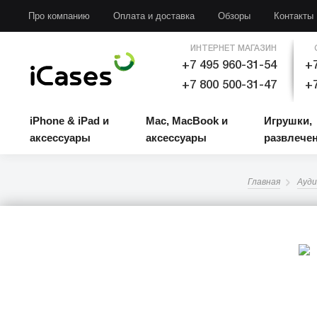
iPhone & iPad и аксессуары
Mac, MacBook и аксессуары
Игрушки, развлечени
Про компанию
Оплата и доставка
Обзоры
Контакты
ИНТЕРНЕТ МАГАЗИН
+7 495 960-31-54
+7
+7 800 500-31-47
+7
iPhone & iPad и
Mac, MacBook и
Игрушки,
аксессуары
аксессуары
развлече
Главная
Ауди