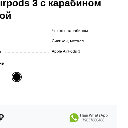
irpods 3 с карабином
бой
Чехол с карабином
Силикон, металл
ть
Apple AirPods 3
ии
₽
Наш WhatsApp
+79037880488