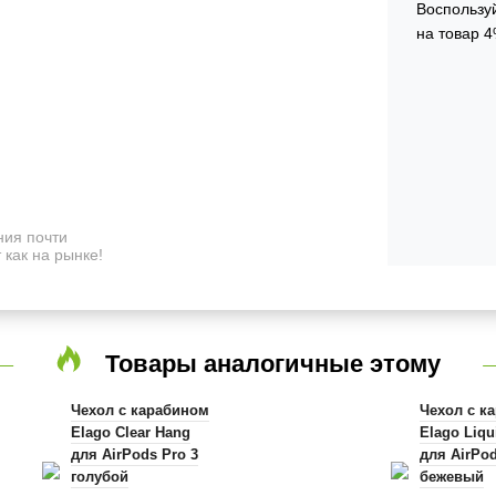
Воспользуй
на товар 4
ия почти
 как на рынке!
Товары аналогичные этому
Чехол с карабином
Чехол с к
Elago Clear Hang
Elago Liqu
для AirPods Pro 3
для AirPod
голубой
бежевый