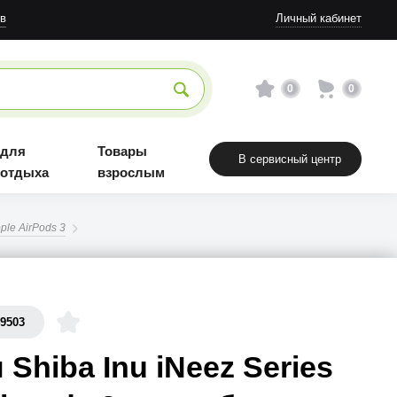
Товары взрослым
в
Личный кабинет
0
0
 для
Товары
В сервисный центр
 отдыха
взрослым
ple AirPods 3
49503
 Shiba Inu iNeez Series