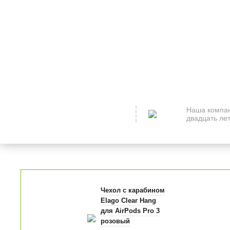
Наша компан
двадцать лет
Чехол с карабином
Elago Clear Hang
для AirPods Pro 3
розовый