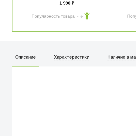
1 990
₽
Популярность товара
Поп
Чехол с карабином
Elago Liquid Hybrid
для AirPods Pro 3
черный
Описание
Характеристики
Наличие в ма
1 294
₽
Популярность товара
Поп
ПЕРВЫЙ О
улица Баркл