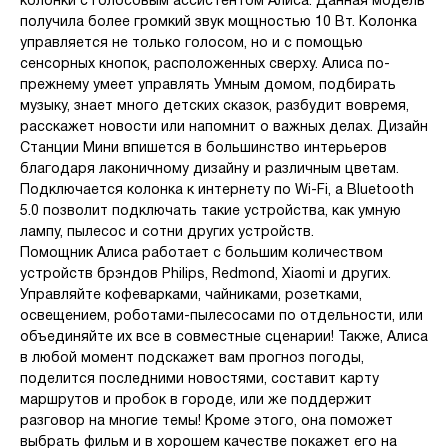
колонки с голосовым ассистентом Алиса. Данная модель
получила более громкий звук мощностью 10 Вт. Колонка
управляется не только голосом, но и с помощью
сенсорных кнопок, расположенных сверху. Алиса по-
прежнему умеет управлять Умным домом, подбирать
музыку, знает много детских сказок, разбудит вовремя,
расскажет новости или напомнит о важных делах. Дизайн
Станции Мини впишется в большинство интерьеров
благодаря лаконичному дизайну и различным цветам.
Подключается колонка к интернету по Wi-Fi, а Bluetooth
5.0 позволит подключать такие устройства, как умную
лампу, пылесос и сотни других устройств.
Помощник Алиса работает с большим количеством
устройств брэндов Philips, Redmond, Xiaomi и других.
Управляйте кофеварками, чайниками, розетками,
освещением, роботами-пылесосами по отдельности, или
объединяйте их все в совместные сценарии! Также, Алиса
в любой момент подскажет вам прогноз погоды,
поделится последними новостями, составит карту
маршрутов и пробок в городе, или же поддержит
разговор на многие темы! Кроме этого, она поможет
выбрать фильм и в хорошем качестве покажет его на