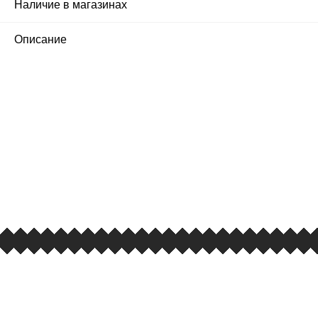
Наличие в магазинах
Описание
ПЕРВЫЙ ОФИЦИАЛЬНЫЙ
РОЗНИЧНЫЙ МАГАЗИН
улица Барклая, дом 10, ТЦ «Вкусные сезоны»,
вывеска iCases