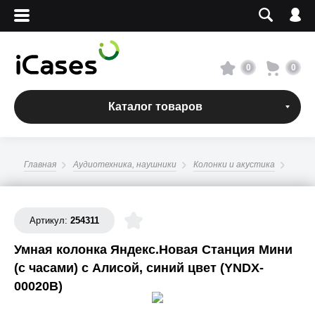
Вход
Регистрация
Сервисный центр
0
0
О магазине
Каталог товаров
Оплата и доставка
Главная
Аудиотехника, наушники
Колонки и акустика
Адреса магазинов
Вакансии
Артикул:
254311
Умная колонка Яндекс.Новая Станция Мини
+7 495 960-31-54
(с часами) с Алисой, синий цвет (YNDX-
00020B)
+7 800 500-31-47