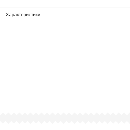
Характеристики
Почему люди выбирают
именно нас?
Все просто — мы сертифицированный
партнер известных мировых
производителей.