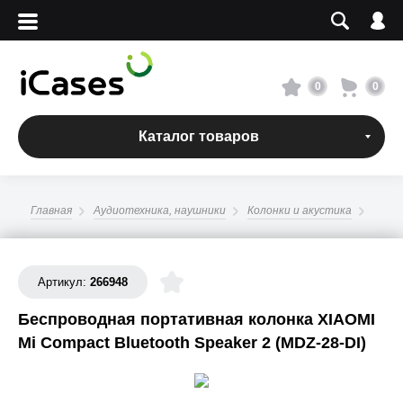
Вход
Регистрация
Сервисный центр
0
0
О магазине
Каталог товаров
Оплата и доставка
Главная
Аудиотехника, наушники
Колонки и акустика
Адреса магазинов
Вакансии
Артикул:
266948
Беспроводная портативная колонка XIAOMI
+7 495 960-31-54
Mi Compact Bluetooth Speaker 2 (MDZ-28-DI)
+7 800 500-31-47