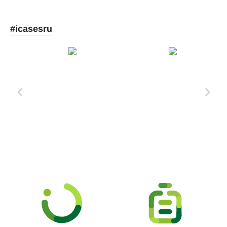
#icasesru
Xd Design