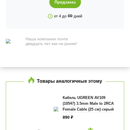
Предзаказ
∞
от 4 до
дней
Наша компания почти
двадцать лет как на рынке!
Товары аналогичные этому
Кабель UGREEN AV109
(10547) 3.5mm Male to 2RCA
Female Cable (25 см) серый
890
₽