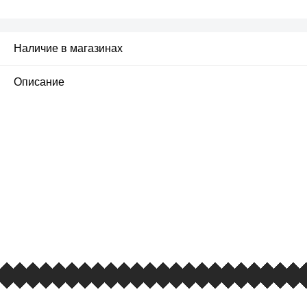
Наличие в магазинах
Описание
ПЕРВЫЙ ОФИЦИАЛЬНЫЙ
РОЗНИЧНЫЙ МАГАЗИН
улица Барклая, дом 10, ТЦ «Вкусные сезоны»,
вывеска iCases