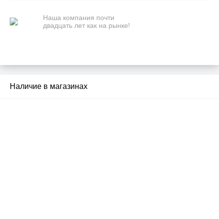
Наша компания почти
двадцать лет как на рынке!
Наличие в магазинах
Почему люди выбирают
именно нас?
Все просто — мы сертифицированный
партнер известных мировых
производителей.