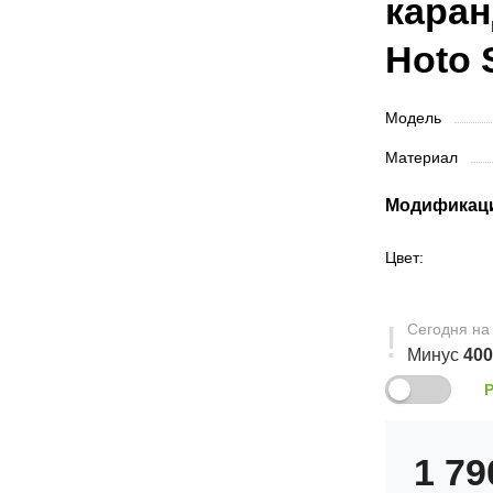
каран
Hoto 
Модель
Материал
Модификац
Цвет:
Сегодня
на
Минус
40
1 7