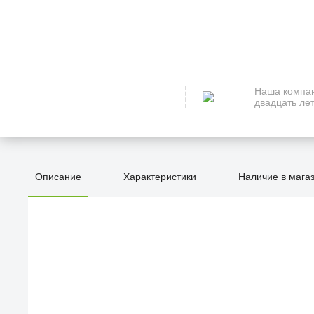
Наша компан
двадцать лет
Описание
Характеристики
Наличие в мага
ПЕРВЫЙ О
улица Барк