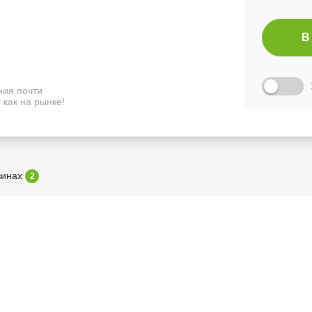
В
ия почти
 как на рынке!
зинах
2
ФИЦИАЛЬНЫЙ РОЗНИЧНЫ
лая, дом 10, ТЦ «Вкусные сезоны», выв