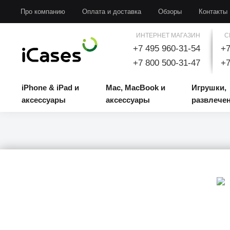
iPhone & iPad и аксессуары
Mac, MacBook и аксессуары
Игрушки, развлечени
Про компанию
Оплата и доставка
Обзоры
Контакты
ИНТЕРНЕТ МАГАЗИН
С
+7 495 960-31-54
+7
+7 800 500-31-47
+7
iPhone & iPad и
Mac, MacBook и
Игрушки,
аксессуары
аксессуары
развлече