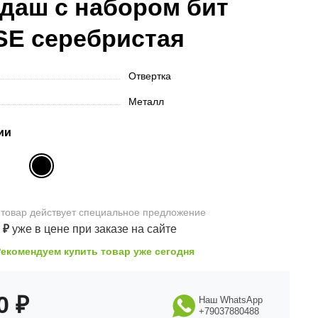
даш с набором бит
SE серебристая
Отвертка
Металл
ии
 товар
действует
специальное предложение
0
₽
уже в цене
при заказе на сайте
Рекомендуем купить товар уже сегодня
90
₽
Наш WhatsApp
+79037880488