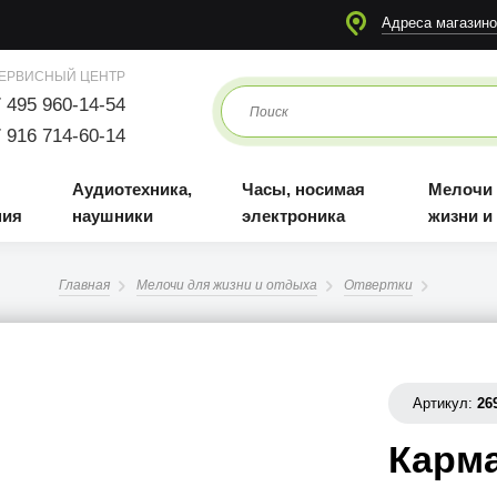
я
Аудиотехника, наушники
Часы, носимая электроника
Мелочи для жизни и отдыха
Адреса магазино
ЕРВИСНЫЙ ЦЕНТР
 495 960-14-54
 916 714-60-14
Аудиотехника,
Часы, носимая
Мелочи
ния
наушники
электроника
жизни и
Главная
Мелочи для жизни и отдыха
Отвертки
Артикул:
26
Карма