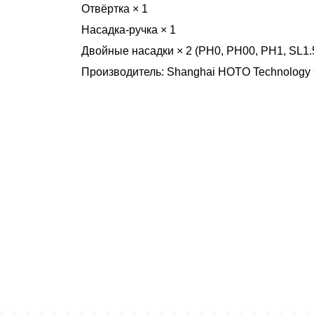
Отвёртка × 1
Насадка-ручка × 1
Двойные насадки × 2 (PH0, PH00, PH1, SL1.5
Производитель: Shanghai HOTO Technology C
чему люди выбирают именно н
ртифицированный партнер известных миро