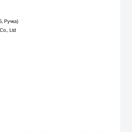
, Ручка)
o., Ltd
ас?
вых производителей.