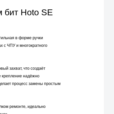
 бит Hoto SE
тильная в форме ручки
х с ЧПУ и многократного
ый захват, что создаёт
ое крепление надёжно
 делает процесс замены простым
елком ремонте, идеально