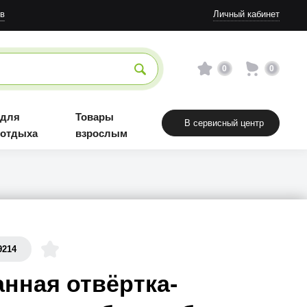
в
Личный кабинет
0
0
 для
Товары
В сервисный центр
 отдыха
взрослым
9214
нная отвёртка-