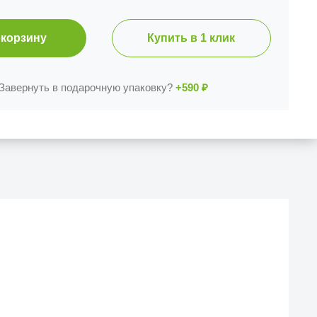
 корзину
Купить в 1 клик
Завернуть в подарочную упаковку?
+590
₽
Й МАГАЗИН
еска iCases