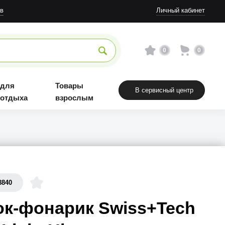
в
Личный кабинет
0
0
 для
Товары
В сервисный центр
 отдыха
взрослым
8840
к-фонарик Swiss+Tech