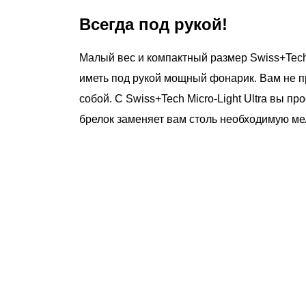
Всегда под рукой!
Малый вес и компактный размер Swiss+Tech M
иметь под рукой мощный фонарик. Вам не пр
собой. С Swiss+Tech Micro-Light Ultra вы пр
брелок заменяет вам столь необходимую ме
чему люди выбирают именно н
ртифицированный партнер известных миро