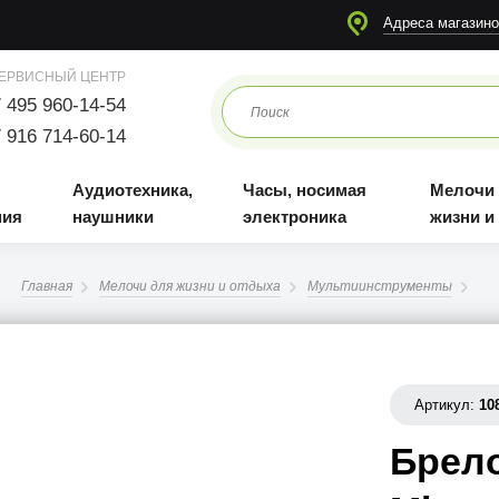
я
Аудиотехника, наушники
Часы, носимая электроника
Мелочи для жизни и отдыха
Адреса магазино
ЕРВИСНЫЙ ЦЕНТР
 495 960-14-54
 916 714-60-14
Аудиотехника,
Часы, носимая
Мелочи
ния
наушники
электроника
жизни и
Главная
Мелочи для жизни и отдыха
Мультиинструменты
Артикул:
10
Брело