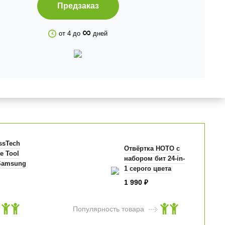
Предзаказ
∞
от 4 до
дней
ssTech
Отвёртка HOTO с
e Tool
набором бит 24-in-
Samsung
1 серого цвета
1 990
₽
Популярность товара