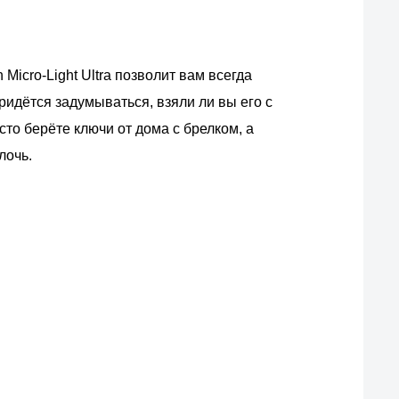
icro-Light Ultra позволит вам всегда
идётся задумываться, взяли ли вы его с
осто берёте ключи от дома с брелком, а
лочь.
ас?
вых производителей.