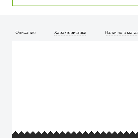
Отвёртка HOTO с
набором бит 24-in-
1 зеленого цвета
Описание
Характеристики
Наличие в мага
1 990
₽
Популярность товара
Поп
ПЕРВЫЙ О
улица Барк