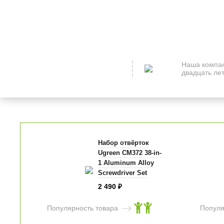
Наша компан
двадцать лет
Набор отвёрток
Ugreen CM372 38-in-
1 Aluminum Alloy
Screwdriver Set
чёрный
2 490
₽
Популярность товара
Популя