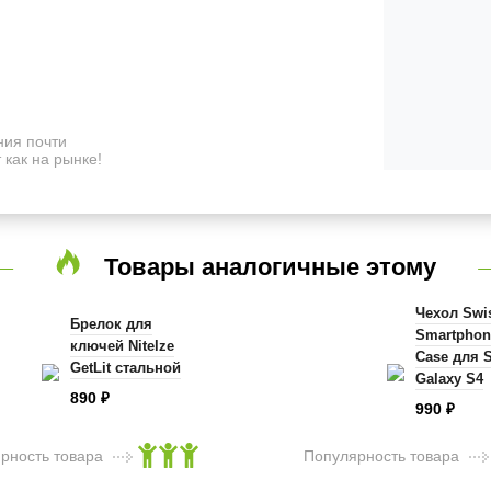
ия почти
 как на рынке!
Товары аналогичные этому
Чехол Swi
Брелок для
Smartphon
ключей Nitelze
Case для 
GetLit стальной
Galaxy S4
890
₽
990
₽
рность товара
Популярность товара