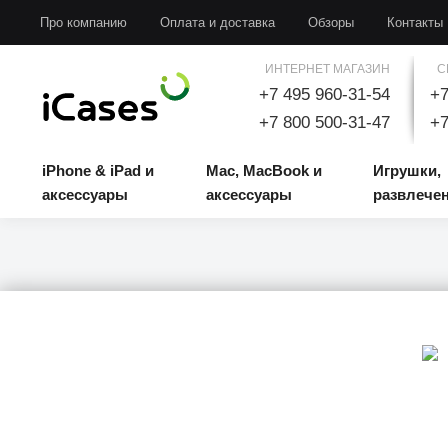
iPhone & iPad и аксессуары
Mac, MacBook и аксессуары
Игрушки, развлечени
Про компанию
Оплата и доставка
Обзоры
Контакты
ИНТЕРНЕТ МАГАЗИН
С
+7 495 960-31-54
+7
+7 800 500-31-47
+7
iPhone & iPad и
Mac, MacBook и
Игрушки,
аксессуары
аксессуары
развлече