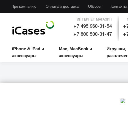
iPhone & iPad и аксессуары
Mac, MacBook и аксессуары
Игрушки, развлечени
Про компанию
Оплата и доставка
Обзоры
Контакты
ИНТЕРНЕТ МАГАЗИН
+7 495 960-31-54
+7
+7 800 500-31-47
+7
iPhone & iPad и
Mac, MacBook и
Игрушки,
аксессуары
аксессуары
развлече