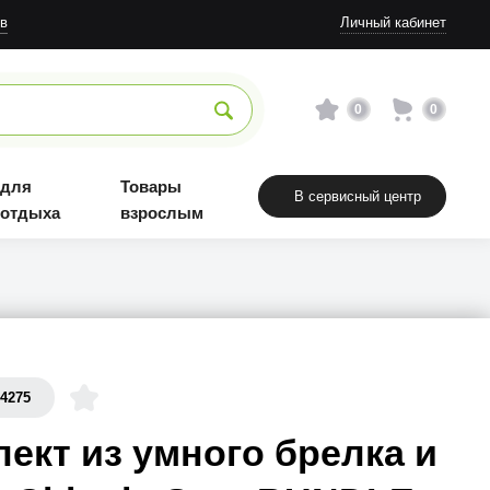
Товары взрослым
в
Личный кабинет
0
0
 для
Товары
В сервисный центр
 отдыха
взрослым
64275
ект из умного брелка и