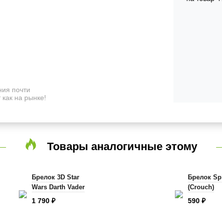
ия почти
 как на рынке!
Товары аналогичные этому
Брелок 3D Star
Брелок Sp
Wars Darth Vader
(Crouch)
1 790
590
₽
₽