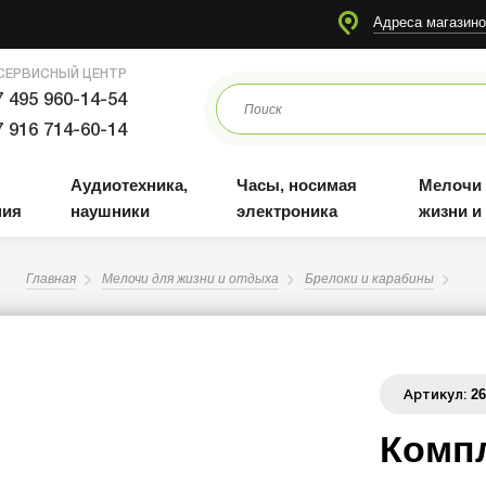
я
Аудиотехника, наушники
Часы, носимая электроника
Мелочи для жизни и отдыха
Адреса магазино
СЕРВИСНЫЙ ЦЕНТР
 495 960-14-54
 916 714-60-14
Аудиотехника,
Часы, носимая
Мелочи
ния
наушники
электроника
жизни и
Главная
Мелочи для жизни и отдыха
Брелоки и карабины
2
Артикул:
Компл