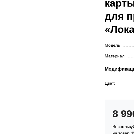
карты
для п
«Лок
Модель
Материал
Модификац
Цвет:
8 9
Воспользуй
на товар 4