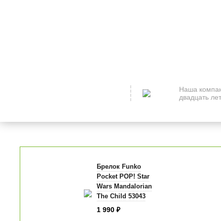
Наша компан
двадцать лет
Брелок Funko
Pocket POP! Star
Wars Mandalorian
The Child 53043
1 990
₽