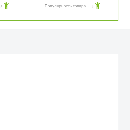
Популярность товара
Й МАГАЗИН
веска iCases