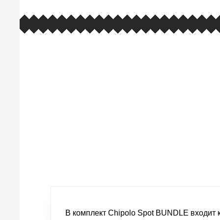
европейские стандарты качества
товаров, услуг и обслуживания
В комплект Chipolo Spot BUNDLE входит 