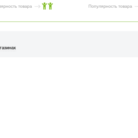
лярность товара
Популярность товара
Брелок Funko
Pocket POP! Texas
Chainsaw Massacre
Leatherface (Exc)
газинах
1 790
₽
улярность товара
ФИЦИАЛЬНЫЙ РОЗНИЧНЫ
ая, дом 10, ТЦ «Вкусные сезоны», вы