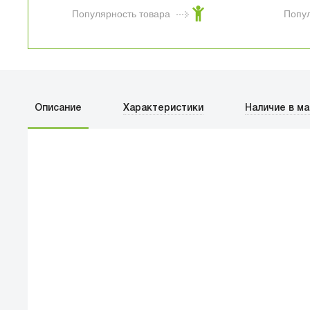
Популярность товара
Попу
Брелок Funko
Pocket POP! Marvel
New Classics
Spider-Man 82495
Описание
Характеристики
Наличие в ма
1 590
₽
Популярность товара
Поп
ПЕРВЫЙ О
улица Баркл