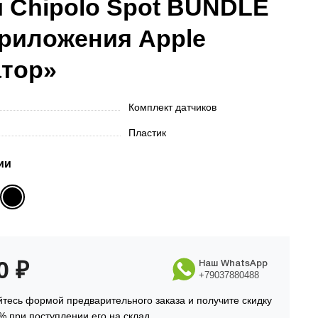
 Chipolo Spot BUNDLE
риложения Apple
атор»
Комплект датчиков
Пластик
ии
90
₽
Наш WhatsApp
+79037880488
тесь формой предварительного заказа и получите скидку
% при поступлении его на склад.