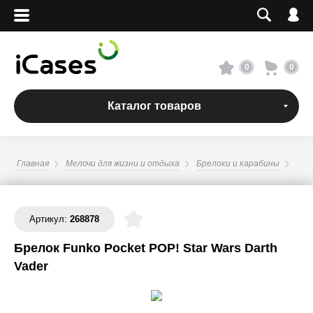
Вход
Регистрация
Сервисный центр
0
0
О магазине
Каталог товаров
Оплата и доставка
Главная
Мелочи для жизни и отдыха
Брелоки и карабины
Адреса магазинов
Вакансии
Артикул:
268878
Брелок Funko Pocket POP! Star Wars Darth
+7 495 960-31-54
Vader
+7 800 500-31-47