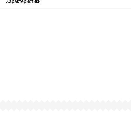
Характеристики
Почему люди выбирают
именно нас?
Все просто — мы сертифицированный
партнер известных мировых
производителей.