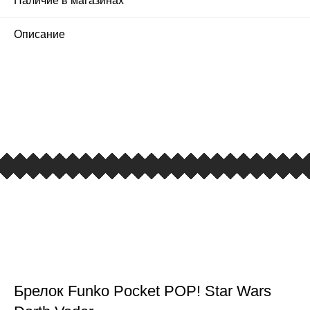
Наличие в магазинах
Описание
ПЕРВЫЙ ОФИЦИАЛЬНЫЙ
РОЗНИЧНЫЙ МАГАЗИН
улица Барклая, дом 10, ТЦ «Вкусные сезоны»,
вывеска iCases
Брелок Funko Pocket POP! Star Wars